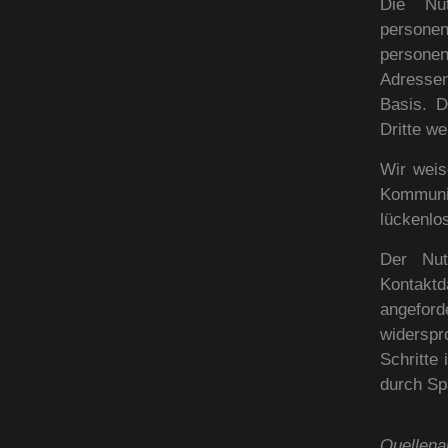
Die Nu
person
persone
Adressen)
Basis. D
Dritte w
Wir weis
Kommuni
lückenlos
Der Nut
Kontakt
angeford
widerspro
Schritte
durch Sp
Quellen