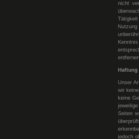
nicht ve
überwach
Tätigkei
Nutzung 
unberühr
Kenntnis
entspre
entfernen
Haftung 
Unser An
wir kein
keine Ge
jeweilig
Seiten w
überprüf
erkennba
jedoch o