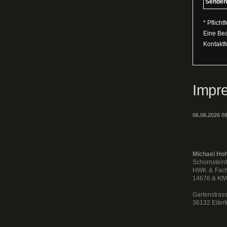
* Pflichtf
Eine Bea
Kontaktf
Impr
06.08.2026 
Michael Ho
Schornstein
HWK & Fach
14676 & KfW
Gartenstras
36132 Eiterf