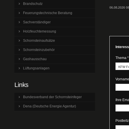
Brandschutz
06.08.2026 
Feuerungstechnische Beratung
Sachverständiger
Holzfeuchtemessung
Schornsteinaufsätze
Interes
Schornsteinzubehör
Thema *
Gashausschau
Lüftungsanlagen
Vorname
Links
Bundesverband der Schornsteinfeger
Ihre Ema
Dena (Deutsche Energie Agentur)
Postleit