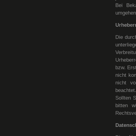
Bei Bek
umgehend
Urheber
Die durc
unterlie
Verbrei
Urheberr
bzw. Erst
nicht ko
nicht vo
beachtet
Sollten 
bitten 
Rechtsve
Datensc